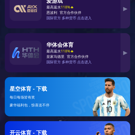
的梦想。
与此同时，芬博阿松也分享了他小时候玩耍于
冰岛旷野中的回忆。他表示，那些简单快乐的
日子让他更加渴望能在绿茵场上大放异彩。正
是因为这样的纯真与激情，他才会不断努力，
不断进步。
2、家庭影响深远
家庭对一个运动员来说，无疑是最强大的后
盾。在冰岛，许多年轻球员都是受到父母或其
他亲属的影响而走上足球之路。对于西古德森
而言，他非常感激自己的家人始终支持他的选
择。在他最需要坚定信念的时候，家人的陪伴
和鼓励让他倍感温暖。
此外，有些明星还提到过祖辈对他们人生观和
价值观形成的重要影响。例如，有一位球员谈
到自己的祖父曾是一名职业运动员，他从小就