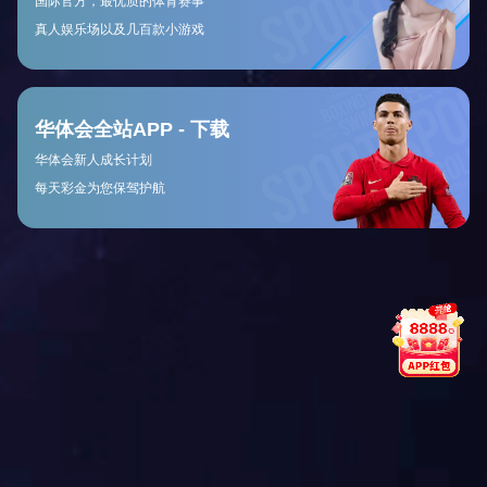
接受采访时，多位明星均提到希望能够为国家
队贡献力量，通过自身表现提升整个国家球队
在国际上的形象。他们相信，只要努力，就一
定能实现更高目标，为国家争光。
此外，一些退役后选择继续留在体育界，从事
教练或青训工作的运动员，也表达了传承和培
养下一代人才的重要性。他们认为，这不仅仅
是在延续自己的梦想，更是在为未来铺路。
总结：