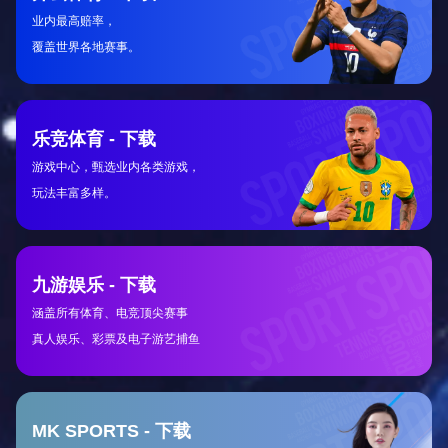
着至关重要的作用。例如，在前锋线上，一名
年轻小将凭借其敏锐的洞察力和灵活性，多次
为球队打入关键进球，为胜利奠定基础。而中
场组织者则以其精准的传递能力，不仅串联起
整条攻击线，还有效地支持防守，为整个球队
提供稳定性。
后防线上的核心球员同样表现出色，他不仅承
担着阻挡对方进攻的重要责任，同时也具备一
定助攻能力。在几场关键赛事中，他通过积极
插上帮助球队扩大领先优势，这种勇于担当和
多面手属性使他成为了不可或缺的一员。此
外，还有几位年轻球员也展现出了过人的潜
力，为未来的发展铺平了道路。
这些优秀个人不仅提升了整体竞技水平，更通
过自身努力激励着周围 teammates，共同推
动团队向前发展。他们用实际行动诠释了“团结
就是力量”的真谛，让人看到了希望与未来。