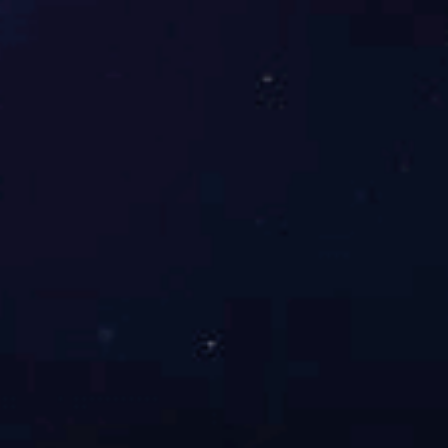
中，即便比分落后，他们依然没有放弃，而是
不断鼓励彼此，相信最终能够逆转局势。这种
坚定信念最终帮助他们实现逆转，也进一步巩
固了球队内部关系，让每个人都意识到——只
要一起拼搏，就一定能创造奇迹。
4、未来发展展望
随着本届全运会圆满结束，西安足球队迎来了
新的机遇与挑战。在未来的发展过程中，这支
充满潜力与希望的球队需要继续保持良好的状
态，不断完善自身短板，以应对更加激烈竞争
环境。同时，加强青训体系建设也是发展的重
中之重，通过培养更多优秀年轻人才，为俱乐
部及国家队源源不断输送新鲜血液。
此外，加强科学训练理念，提高运动员身体素
质及技术水平，也是未来工作重点之一。随着
科技的发展，各类运动科技设备及数据分析工