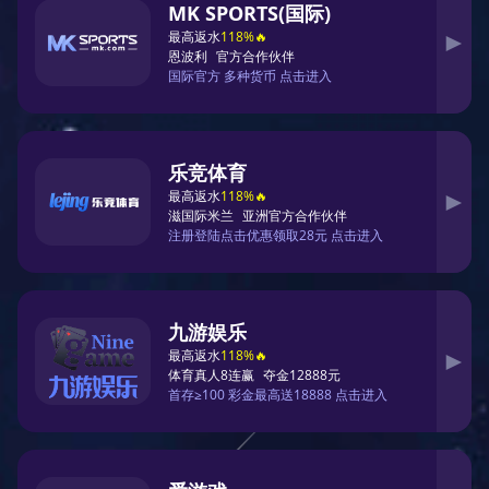
伍，西安足球队不仅展现了出色的竞技状态，
还充分体现了团队合作的重要性。在比赛中，
他们通过精密的战术配合、默契的团队协作以
及不屈不挠的比赛精神，将一场场比赛化为展
示自我的舞台。本文将从四个方面详细回顾西
安足球队在全运会中的表现，包括球队战术分
析、球员个人发挥、团队凝聚力以及对未来发
展的展望，以全面展现这支队伍在全运会期间
所取得的辉煌成就。
1、球队战术分析
在本届全运会中，西安足球队采用了一种灵活
多变的战术体系，通过合理配置人员和战术安
排，充分发挥每名球员的特长。从开赛以来，
教练组针对不同对手制定了相应策略，使得球
队在攻防两端都能保持高效执行力。尤其是在
关键比赛中，球队利用快速反击与稳固防守相
结合的方法，成功压制了对手的进攻。