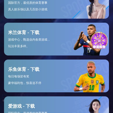
最后，各类国际比赛经验也极大丰富了运动员
们的人生阅历，这让他们不仅是在技艺上有所
提高，更是在应对复杂局势时具有更多智慧与
勇气。因此，无论是在世锦赛还是其他大型赛
事中，他们均能充分展现出超凡实力。