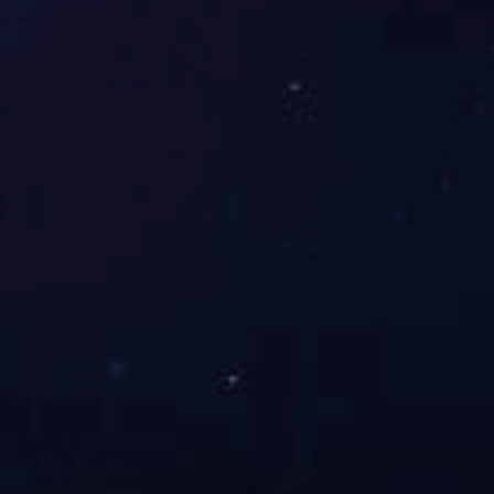
败都是成长的一部分。正是这种坚持不懈、自
我反省与总结，使得武汉队逐步形成了一支既
有竞争力又具备韧性的强大军团。
4、外部环境与社会支持
除了内部因素外，外部环境及社会支持也是推
动武汉乒乓球发展的重要力量。一方面，当地
政府高度重视体育事业的发展，不断加大资金
投入，为俱乐部提供良好的运营条件。同时，
各类青少年培训项目也得到普及，使得更多年
轻人参与到这项运动中来，为未来的人才储备
打下基础。
另一方面，媒体对于体育赛事的大力宣传，也
让公众更加关注并支持这项运动。从赛事直播
到明星球员访谈，这些都增强了市民对于本土
球队的认同感。此外，各种赞助商对赛事品质
提升及品牌曝光率也起到了积极作用，为俱乐
部发展创造了良好氛围.