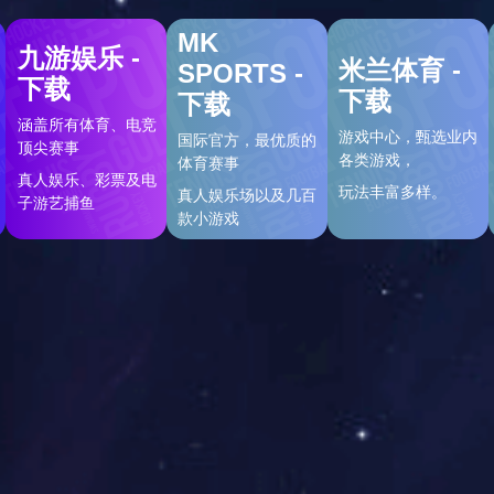
队在国内外赛事中的表现与成就；第三部分则关注
我们将总结杭州排球队在推动排球运动发展中的贡
望能够让读者更深入地理解这支队伍所付出的努力
国家政策支持下，为推动地方体育事业发展而创建的一
人才匮乏等诸多挑战，但凭借着杭州市政府和社会
。
培养，通过与学校合作开展培训班，为后备力量储
土选手的竞技水平，也为日后的成绩奠定了良好的