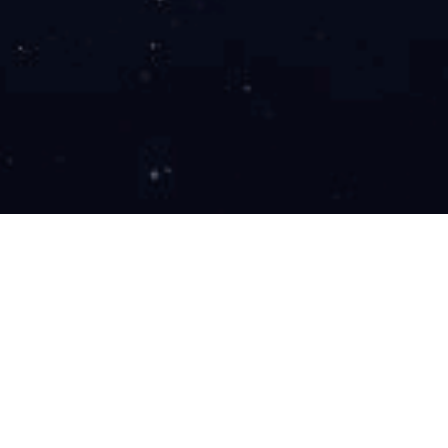
导航
网站地图
介绍
365(vip)英国上市
SiteMap
官网
精品项目
新闻视窗
服务种类
沟通
365英国上市