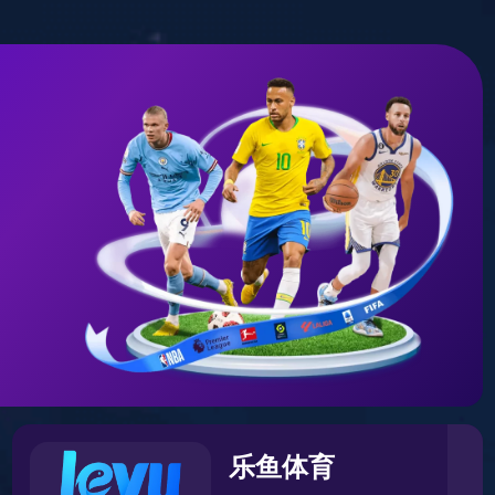
绍
365(vip)英国上市官网
精品项目
新闻视窗
服务种
沟通
365英国上市
新闻视窗
首页
新闻视窗