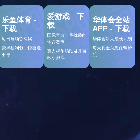
推荐文章
深圳乒乓球队实力崛起荣登
全国力量排行榜第九位
2026-02-01
武汉羽毛球队在世界杯预选
赛中的默契配合与战术分析
2026-01-31
梅西的传奇之路：从巴萨天
才到阿根廷国宝的足球故事
2026-01-30
成都网球队在欧锦赛中的团