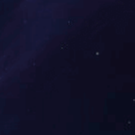
排球队能够在激烈竞争中脱颖而出，一步步走向更
域体育文化的发展，让更多人关注并参与到这项运
贡献
积极承担起推广排球文化的重要使命。他们通过组
的人了解并热爱这项运动，从而为地区培养出更多
高当地居民对体育活动参与度，通过丰富多彩的活
良好的社会氛围。这种积极推广行为对于提升整个
杭州排球队将在这一过程中继续发挥重要作用，不
乐与健康生活方式，引领当地文化的发展方向。