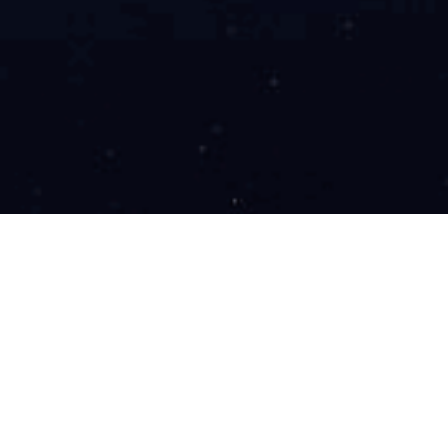
联系方式
地址
北京市海淀区首体南路9号主
语商务中心4号楼17层
邮箱
hardcore@hotmail.com
电话
14728620778