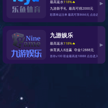
之路与荣耀时刻全景回
，历经风雨，走过了不平凡的拼搏之路。本文将从
刻进行全面回顾。在第一部分，我们将探讨球队的