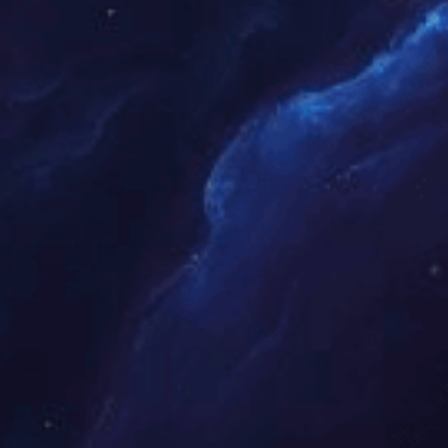
就
各类国内外比赛。在全国联赛中，他们凭借出色的
级比赛冠军。这些荣誉不仅展示了他们卓越的竞技
话语权。
俗表现。他们曾多次受邀参加亚洲杯等重要比赛，
技，从而积累经验，提高自身实力。
努力和顽强拼搏的结果。无论是艰难险阻还是强敌
，不断突破自我，实现了一次又一次辉煌时刻。
神
杭州排球队拥有一支经验丰富且具备高度专业素养
素质和团队意识培养。在教练们悉心指导下，运动
力。
得称赞。他们以坚定信念迎接每一个训练，每一场
种精神不仅激励了彼此，也感染到了更多年轻选