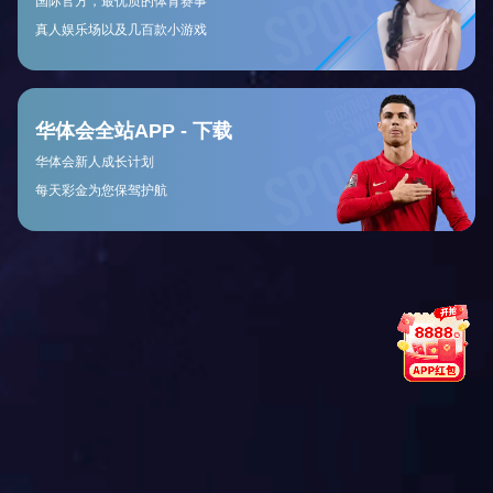
代言人。市场影响力直接关系到他们在俱乐部
和国家队中的地位，同时也影响着他们自身收
入水平及职业生涯规划。排名指数图中往往包
含一些商业指标，例如赞助合同数目及社交媒
体粉丝数量等，这些都反映了一位球星在市场
上的吸引力。
例如，一些知名运动品牌会选择热门运动员作
为代言人，他们通过代言广告提高品牌知名
度，同时也赋予这些运动员更多话语权。因
此，一个拥有广泛粉丝基础且积极参与社会活
动的运动员，其市场价值往往高于那些单纯依
靠竞技成绩赢得声誉的人。
此外，随着电子竞技等新兴领域的发展，一些
传统体育明星开始转型进入新的商业圈子。他
们利用自己的影响力去推动相关产品或服务，
为自己的职业生涯开辟新的收入渠道，也使得
他们在社会文化中的地位进一步巩固。