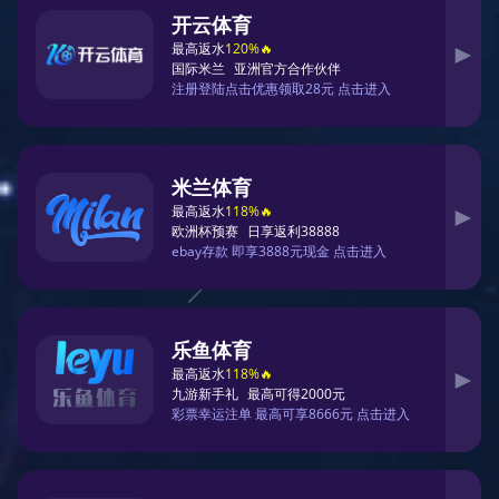
全球足球明星排名指数
图揭示顶级球员实力与
影响力的全面分析
2026-01-15
本篇文章旨在通过对全球足球明星排名
365英
国上市
指数图的分析，深入探讨顶级球员在实
力与影响力方面的全面表现。首先，我们将介